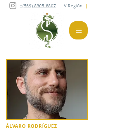
+(569) 8305 8807
|
V Región
|
ÁLVARO RODRÍGUEZ